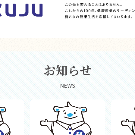
お知らせ
NEWS