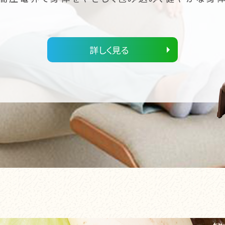
詳しく見る