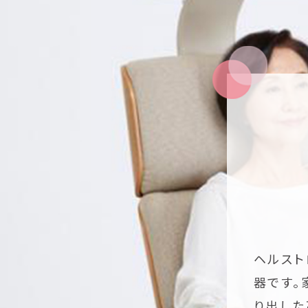
ヘルスト
器です。
り出した