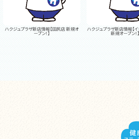
ハクジュプラザ新店情報【イオン南宮崎店
ハクジュプラザ新店情報【京
新規オープン！】
規オープン！】