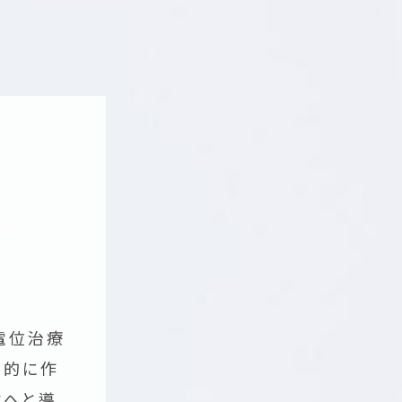
電位治療
工的に作
体へと導