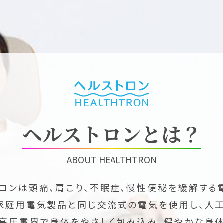
ヘルストロンとは？
ABOUT HEALTHTRON
ロンは頭痛、肩こり、不眠症、慢性便秘を緩解する
家庭用電気製品と同じ交流式の電気を使用し、人
高圧電界で身体をやさしく包み込み、健やかな身