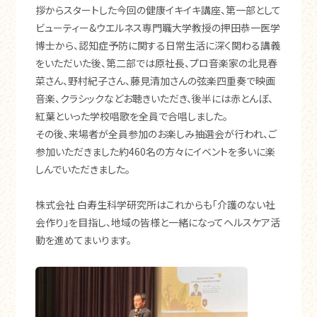
拶からスタートした今回の健康イキイキ講座、第一部として
ビューティー&ウエルネス専門職大学教授の押田恭一医学
博士から、認知症予防に関する日常生活に深く関わる講義
をいただいた後、第二部では原社長、プロ音楽家の北見春
菜さん、野村紀子さん、藤見清加さんの弦楽四重奏で映画
音楽、クラシックなどお聴きいただき、後半には赤とんぼ、
紅葉といった学校唱歌を全員で合唱しました。
その後、来場者が全員参加のお楽しみ抽選会が行われ、ご
参加いただきました約460名の方々にイベントを多いに楽
しんでいただきました。
株式会社 白寿生科学研究所はこれからも「介護のない社
会作り」を目指し、地域の皆様と一緒になってヘルスケア活
動を進めてまいります。