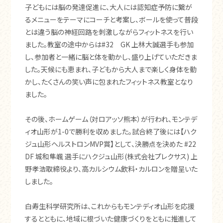
子どもには脳の発達促進に、大人には認知症予防に繋が
るメニューをテーマにコーチと考案し、ボールを使って普段
とは違う脳の神経回路を刺激しながらフィットネスを行い
ました。教室の途中からは#32 GK 上林大誠選手も参加
し、参加者と一緒に脳と体を動かし、盛り上げていただきま
した。天候にも恵まれ、子どもから大人まで楽しく身体を動
かし、たくさんの笑い声に包まれたフィットネス教室となり
ました。
その後、ホームゲーム（対ロアッソ熊本）が行われ、モンテデ
ィオ山形が1-0で勝利を収めました。試合終了後には【ハク
ジュ山形ヘルストロンMVP賞】として、決勝点を決めた #22
DF 城和隼颯 選手にハクジュ山形(株式会社プレクサス) 上
野孝浩取締役より、高カルシウム飲料・カルロンを贈呈いた
しました。
白寿生科学研究所は、これからもモンテディオ山形を応援
するとともに、地域に根づいた健康づくりをともに推進して