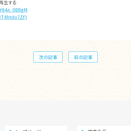
を再生する
/aY64n_08BgM
/HT4htdo7ZFI
次の記事
前の記事