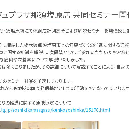
ジュプラザ那須塩原店 共同セミナー開
プラザ那須塩原店にて体組成計測定会および解説セミナーを開催致しま
22日に締結した栃木県那須塩原市との健康づくりの推進に関する連
康に関する知識を解説し、次段階として、ご参加いただいたお客様
要な筋肉や栄養素について解説いたしました。
は多くおりましたが、その詳細について解説することにより、自身
てのセミナー開催を予定しております。
れからも地域の健康発信基地としての活動をおこなってまいります
くりの推進に関する連携協定について
a.lg.jp/soshikikarasagasu/kenkozoshinka/15178.html